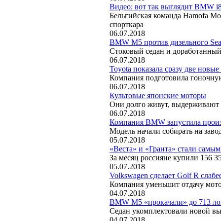
Видео: вот так выглядит BMW i
Бельгийская команда Hamofa Mo
спорткара
06.07.2018
BMW M5 против дизельного Seat 
Стоковый седан и доработанный
06.07.2018
Toyota показала сразу две нов
Компания подготовила гоночну
06.07.2018
Культовые японские моторы
Они долго живут, выдерживают 
06.07.2018
Компания BMW запустила произв
Модель начали собирать на заво
05.07.2018
«Веста» и «Гранта» стали самы
За месяц россияне купили 156 3
05.07.2018
Volkswagen сделает Golf R слаб
Компания уменьшит отдачу мото
04.07.2018
BMW M5 «прокачали» до 713 л
Седан укомплектовали новой в
04.07.2018