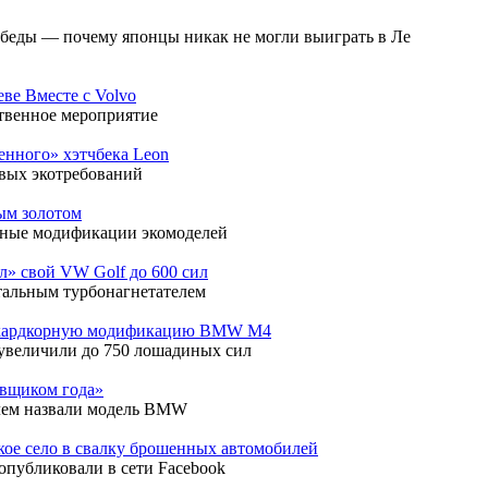
обеды — почему японцы никак не могли выиграть в Ле
ве Вместе с Volvo
твенное мероприятие
енного» хэтчбека Leon
овых экотребований
ым золотом
ьные модификации экомоделей
л» свой VW Golf до 600 сил
тальным турбонагнетателем
 хардкорную модификацию BMW M4
увеличили до 750 лошадиных сил
вщиком года»
лем назвали модель BMW
ое село в свалку брошенных автомобилей
опубликовали в сети Facebook