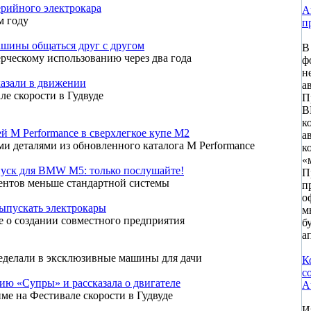
ерийного электрокара
А
м году
п
ашины общаться друг с другом
В
ерческому использованию через два года
ф
н
казали в движении
а
ле скорости в Гудвуде
П
B
к
й M Performance в сверхлегкое купе M2
а
и деталями из обновленного каталога M Performance
к
«
пуск для BMW M5: только послушайте!
П
ентов меньше стандартной системы
п
о
выпускать электрокары
м
 о создании совместного предприятия
б
а
еделали в эксклюзивные машины для дачи
К
с
ию «Супры» и рассказала о двигателе
A
ме на Фестивале скорости в Гудвуде
И