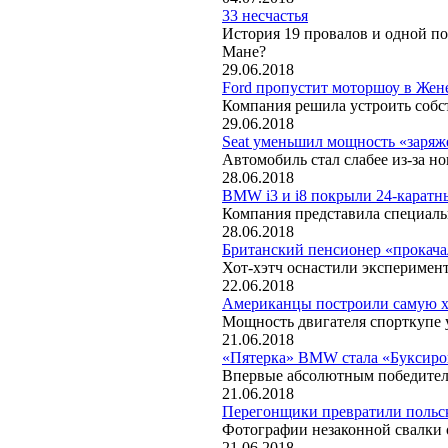
33 несчастья
История 19 провалов и одной п
Мане?
29.06.2018
Ford пропустит моторшоу в Жене
Компания решила устроить собс
29.06.2018
Seat уменьшил мощность «заряж
Автомобиль стал слабее из-за н
28.06.2018
BMW i3 и i8 покрыли 24-каратн
Компания представила специал
28.06.2018
Британский пенсионер «прокача
Хот-хэтч оснастили эксперимен
22.06.2018
Американцы построили самую
Мощность двигателя спорткупе 
21.06.2018
«Пятерка» BMW стала «Буксиро
Впервые абсолютным победите
21.06.2018
Перегонщики превратили польск
Фотографии незаконной свалки 
21.06.2018