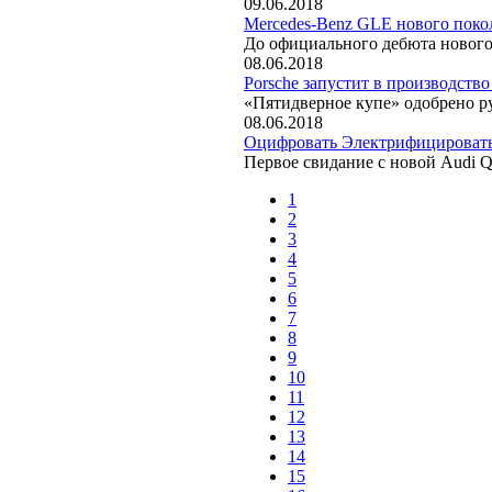
09.06.2018
Mercedes-Benz GLE нового поко
До официального дебюта нового
08.06.2018
Porsche запустит в производств
«Пятидверное купе» одобрено р
08.06.2018
Оцифровать Электрифицироват
Первое свидание с новой Audi 
1
2
3
4
5
6
7
8
9
10
11
12
13
14
15