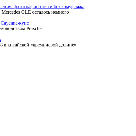
ления: фотографии почти без камуфляжа
 Mercedes GLE осталось немного
о Cayenne-купе
уководством Porsche
ь
Q8 в китайской «кремниевой долине»