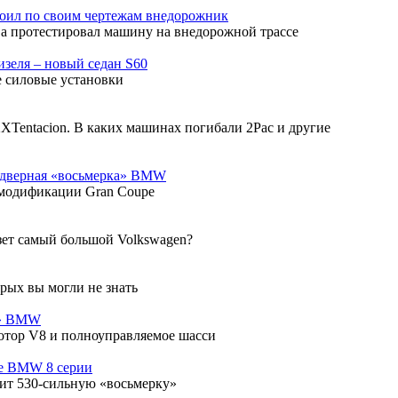
оил по своим чертежам внедорожник
ва протестировал машину на внедорожной трассе
изеля – новый седан S60
 силовые установки
Tentacion. В каких машинах погибали 2Pac и другие
ехдверная «восьмерка» BMW
 модификации Gran Coupe
зет самый большой Volkswagen?
рых вы могли не знать
а» BMW
отор V8 и полноуправляемое шасси
пе BMW 8 серии
ит 530-сильную «восьмерку»