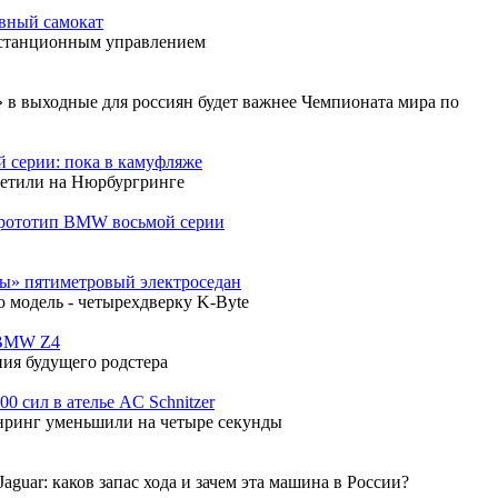
ивный самокат
истанционным управлением
 в выходные для россиян будет важнее Чемпионата мира по
 серии: пока в камуфляже
етили на Нюрбургринге
прототип BMW восьмой серии
ы» пятиметровый электроседан
 модель - четырехдверку K-Byte
 BMW Z4
ия будущего родстера
 сил в ателье AC Schnitzer
енринг уменьшили на четыре секунды
Jaguar: каков запас хода и зачем эта машина в России?