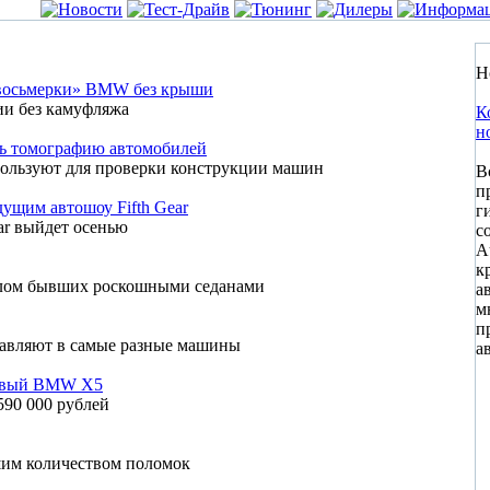
Н
«восьмерки» BMW без крыши
ии без камуфляжа
К
н
ь томографию автомобилей
льзуют для проверки конструкции машин
В
п
ущим автошоу Fifth Gear
г
ar выйдет осенью
с
A
к
шлом бывших роскошными седанами
а
м
п
тавляют в самые разные машины
а
новый BMW X5
90 000 рублей
шим количеством поломок