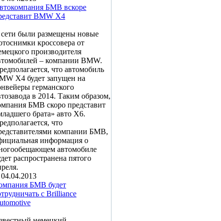
втокомпания БМВ вскоре
редставит BMW X4
 сети были размещены новые
отоснимки кроссовера от
емецкого производителя
втомобилей – компании BMW.
редполагается, что автомобиль
MW X4 будет запущен на
онвейеры германского
втозавода в 2014. Таким образом,
омпания БМВ скоро представит
младшего брата» авто X6.
редполагается, что
редставителями компании БМВ,
фициальная информация о
ногообещающем автомобиле
удет распространена пятого
преля.
04.04.2013
омпания БМВ будет
отрудничать с Brilliance
utomotive
звестный немецкий