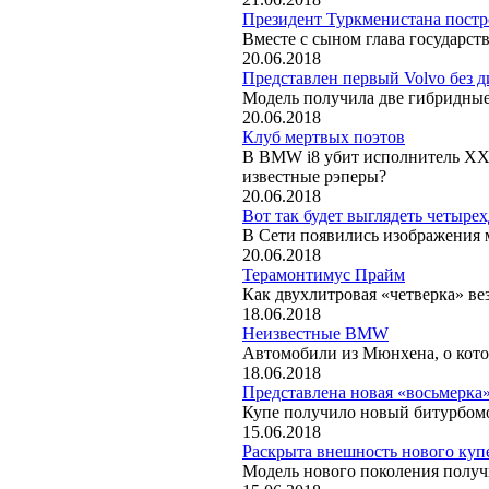
Президент Туркменистана постр
Вместе с сыном глава государст
20.06.2018
Представлен первый Volvo без д
Модель получила две гибридные
20.06.2018
Клуб мертвых поэтов
В BMW i8 убит исполнитель XXX
известные рэперы?
20.06.2018
Вот так будет выглядеть четыр
В Сети появились изображения
20.06.2018
Терамонтимус Прайм
Как двухлитровая «четверка» ве
18.06.2018
Неизвестные BMW
Автомобили из Мюнхена, о кото
18.06.2018
Представлена новая «восьмерк
Купе получило новый битурбом
15.06.2018
Раскрыта внешность нового ку
Модель нового поколения получ