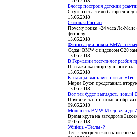
15.06.2018
Блогер построил детский реакт
Скутер оснастили батареей и д
15.06.2018
Сборная России
Почему гонка «24 часа Ле-Мана»
футболу
13.06.2018
Фотографии новой BMW третьей
Седан BMW с индексом G20 зам
13.06.2018
В Германии тест-пилот разбил 
Пассажирка спорткупе погибла
13.06.2018
Китайцы выставят против «Тесл
Марка Byton представила вторую
13.06.2018
Вот так будет выглядеть новый
Появились патентные изображен
09.06.2018
Мощность BMW M5 довели до 700
Время круга на автодроме Закс
09.06.2018
Убийца «Теслы»?
Тест электрического кроссовера 