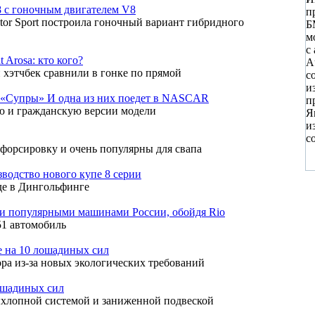
8 с гоночным двигателем V8
п
tor Sport построила гоночный вариант гибридного
Б
м
с
Arosa: кто кого?
A
 хэтчбек сравнили в гонке по прямой
с
и
ые «Супры» И одна из них поедет в NASCAR
п
ю и гражданскую версии модели
Я
и
с
форсировку и очень популярны для свапа
одство нового купе 8 серии
де в Дингольфинге
ми популярными машинами России, обойдя Rio
51 автомобиль
ее на 10 лошадиных сил
ра из-за новых экологических требований
ошадиных сил
ыхлопной системой и заниженной подвеской