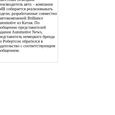
роизводитель авто – компания
МВ собирается реализовывать
одели, разработанные совместно
 автокомпанией Brilliance
utomotive из Китая. По
ообщению представителей
здания Automotive News,
редставитель немецкого бренда
н Робертсон обратился в
здательство с соответствующим
ообщением.