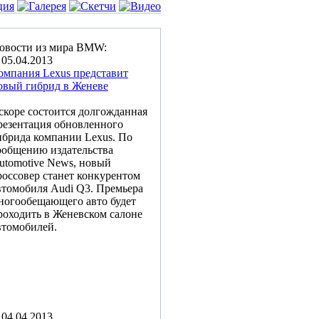
овости из мира BMW:
05.04.2013
омпания Lexus представит
овый гибрид в Женеве
скоре состоится долгожданная
резентация обновленного
ибрида компании Lexus. По
ообщению издательства
utomotive News, новый
россовер станет конкурентом
втомобиля Audi Q3. Премьера
ногообещающего авто будет
роходить в Женевском салоне
втомобилей.
04.04.2013