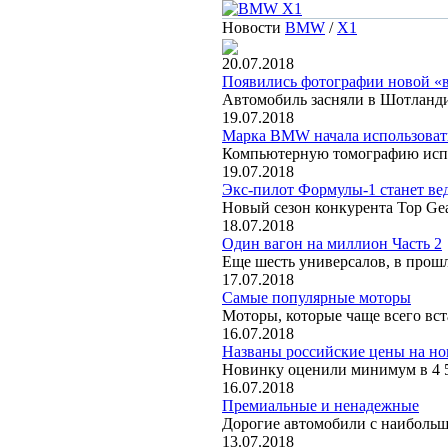
Новости
BMW
/
X1
20.07.2018
Появились фотографии новой 
Автомобиль засняли в Шотланд
19.07.2018
Марка BMW начала использоват
Компьютерную томографию испо
19.07.2018
Экс-пилот Формулы-1 станет вед
Новый сезон конкурента Top Ge
18.07.2018
Один вагон на миллион Часть 2
Еще шесть универсалов, в про
17.07.2018
Самые популярные моторы
Моторы, которые чаще всего вс
16.07.2018
Названы российские цены на 
Новинку оценили минимум в 4 5
16.07.2018
Премиальные и ненадежные
Дорогие автомобили с наиболь
13.07.2018