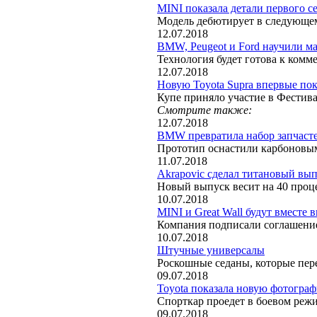
MINI показала детали первого с
Модель дебютирует в следующе
12.07.2018
BMW, Peugeot и Ford научили м
Технология будет готова к комм
12.07.2018
Новую Toyota Supra впервые по
Купе приняло участие в Фестива
Смотрите также:
12.07.2018
BMW превратила набор запчасте
Прототип оснастили карбоновым
11.07.2018
Akrapovic сделал титановый вы
Новый выпуск весит на 40 проц
10.07.2018
MINI и Great Wall будут вместе 
Компания подписали соглашение
10.07.2018
Штучные универсалы
Роскошные седаны, которые пер
09.07.2018
Toyota показала новую фотограф
Спорткар проедет в боевом режи
09.07.2018