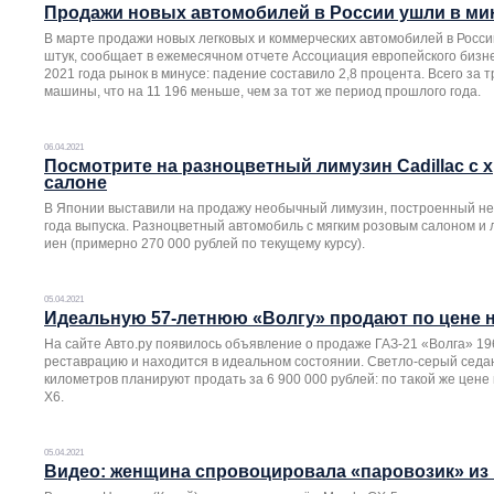
Продажи новых автомобилей в России ушли в ми
В марте продажи новых легковых и коммерческих автомобилей в России
штук, сообщает в ежемесячном отчете Ассоциация европейского бизне
2021 года рынок в минусе: падение составило 2,8 процента. Всего за
машины, что на 11 196 меньше, чем за тот же период прошлого года.
06.04.2021
Посмотрите на разноцветный лимузин Cadillac с 
салоне
В Японии выставили на продажу необычный лимузин, построенный не б
года выпуска. Разноцветный автомобиль с мягким розовым салоном и
иен (примерно 270 000 рублей по текущему курсу).
05.04.2021
Идеальную 57-летнюю «Волгу» продают по цене
На сайте Авто.ру появилось объявление о продаже ГАЗ-21 «Волга» 19
реставрацию и находится в идеальном состоянии. Светло-серый седа
километров планируют продать за 6 900 000 рублей: по такой же цен
X6.
05.04.2021
Видео: женщина спровоцировала «паровозик» из