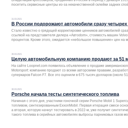
Владельцам кроссоверов, проданных в России в период с декабря 2019
посетить сервисные центры из-за некачественной склейки задних спо
31.03.2021
В России подорожают автомобили сразу четырех
Стало известно о грядущей корректировке ценников автомобилей сраз
ссылкой на представителя дилера «Автоdom», стоимость машин Volvo,
процентов. Кроме этого, ожидается «небольшое повышение» цен на м
30.03.2021
Целую автомобильную компанию продают за 51 
На сайте Loopnet.com появилось объявление о продаже американског
Motorsport: компанию продают со всеми авторскими правами, разрабо
суперкаров Falcon F7. Все это оценили в 675 тысяч долларов (около 5
30.03.2021
Porsche начала тесты синтетического топлива
Начиная с этого дня, участники гоночной серии Porsche Mobil 1 Supe
топливом, синтезированным ExxonMobil. Первая итерация смеси осно
а вторая, которую начнут тестировать в 2022-м, уже получит синтети
такого топлива в серийных автомобилях выбросы парниковых газов мо