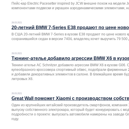
Пейс-кар Electric Pacesetter inspired by JCW внешне похож на модели
компонентами подвески и украшен аэродинамическими элементами, на
28.03.2021
20-летний BMW 7-Series E38 продают по цене ново
В США 20-летний BMW 7-Series в кузове E38 продают по цене нового 
сохранившийся седан в версии 740iL владелец хочет выручить 79 500
28.03.2021
Тюнинг-ателье добавило агрессии BMW X6 в кузо
Тюнинг-ателье AC Schnitzer добавило агрессии BMW X6 в кузове G06.
купеобразного кроссовера спортивный обвес, подобрали фирменные 2
и добавили декоративных элементов в салоне. В ближайшее время буд
литровых X6.
26.03.2021
Great Wall поможет Xiaomi с производством собст
Один из крупнейших китайский производитель смартфонов, компания 
выпуску собственного электрокара, который будет конкурировать с мо
подробности о проекте: выпускать автомобили намерены на заводе Gre
году.