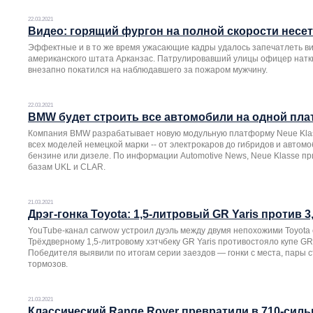
22.03.2021
Видео: горящий фургон на полной скорости несет
Эффектные и в то же время ужасающие кадры удалось запечатлеть в
американского штата Арканзас. Патрулировавший улицы офицер натк
внезапно покатился на наблюдавшего за пожаром мужчину.
22.03.2021
BMW будет строить все автомобили на одной пл
Компания BMW разрабатывает новую модульную платформу Neue Klass
всех моделей немецкой марки -- от электрокаров до гибридов и авто
бензине или дизеле. По информации Automotive News, Neue Klasse п
базам UKL и CLAR.
21.03.2021
Дрэг-гонка Toyota: 1,5-литровый GR Yaris против 
YouTube-канал carwow устроил дуэль между двумя непохожими Toyota
Трёхдверному 1,5-литровому хэтчбеку GR Yaris противостояло купе GR
Победителя выявили по итогам серии заездов — гонки с места, пары 
тормозов.
21.03.2021
Классический Range Rover превратили в 710-силь