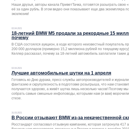
Наши друзья, авторы канала ПриветТачка, готовятся разыграть свою «
её за один рубль. В этом видео они показывают еще два экземпляра п
эксклюзив!
02.04.2021
18-летний BMW M5 продали за рекордные 15 милл
почему
В США состоялся аукцион, в ходе которого неизвестный покупатель п
200 000 долларов (примерно 15,2 миллиона рублей по текущему курсу
Келлер рассказал, почему за 18-летний автомобиль заплатили такие д
02.04.2021
Лучшие автомобильные шутки на 1 апреля
Готовясь ко Дню дурака, пресс-службы автопроизводителей и журнал
фантазию и скрупулезность в подготовке розыгрыша, что нам станови
получается здорово, а живёт шутка лишь несколько часов! Поэтому мы
собрать самые смешные инфоповоды, которыми нам (и вам) морочили 
стезе.
31.03.2021
В России отзывают BMW из-за некачественной ск
Росстандарт согласовал отзывную кампанию, которая затронула 417 