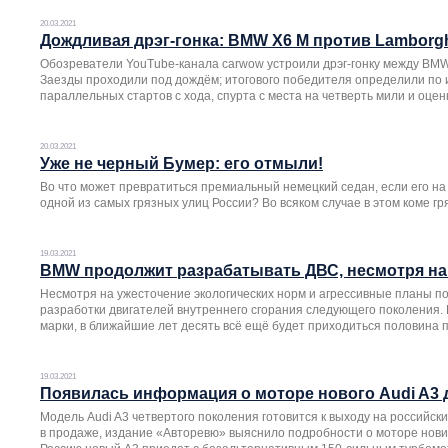
20.03.2021
Дождливая дрэг-гонка: BMW X6 M против Lamborgh
Обозреватели YouTube-канала carwow устроили дрэг-гонку между BMW 
Заезды проходили под дождём; итогового победителя определили по 
параллельных стартов с хода, спурта с места на четверть мили и оце
20.03.2021
Уже не черный Бумер: его отмыли!
Во что может превратиться премиальный немецкий седан, если его на
одной из самых грязных улиц России? Во всяком случае в этом коме г
19.03.2021
BMW продолжит разрабатывать ДВС, несмотря на
Несмотря на ужесточение экологических норм и агрессивные планы п
разработки двигателей внутреннего сгорания следующего поколения.
марки, в ближайшие лет десять всё ещё будет приходиться половина 
19.03.2021
Появилась информация о моторе нового Audi A3 
Модель Audi A3 четвертого поколения готовится к выходу на российск
в продаже, издание «Авторевю» выяснило подробности о моторе новин