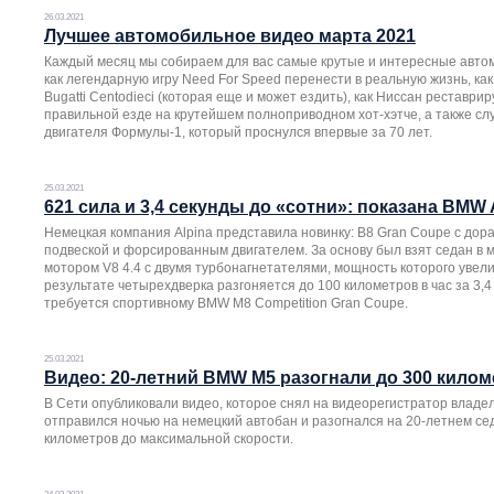
26.03.2021
Лучшее автомобильное видео марта 2021
Каждый месяц мы собираем для вас самые крутые и интересные автом
как легендарную игру Need For Speed перенести в реальную жизнь, как
Bugatti Centodieci (которая еще и может ездить), как Ниссан реставри
правильной езде на крутейшем полноприводном хот-хэтче, а также сл
двигателя Формулы-1, который проснулся впервые за 70 лет.
25.03.2021
621 сила и 3,4 секунды до «сотни»: показана BMW 
Немецкая компания Alpina представила новинку: B8 Gran Coupe с до
подвеской и форсированным двигателем. За основу был взят седан в
мотором V8 4.4 с двумя турбонагнетателями, мощность которого увел
результате четырехдверка разгоняется до 100 километров в час за 3,4 
требуется спортивному BMW M8 Competition Gran Coupe.
25.03.2021
Видео: 20-летний BMW M5 разогнали до 300 килом
В Сети опубликовали видео, которое снял на видеорегистратор владе
отправился ночью на немецкий автобан и разогнался на 20-летнем се
километров до максимальной скорости.