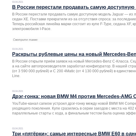
03.04.2021
В России перестали продавать самую доступную 
В России перестали продавать самую доступную модель Jaguar — из 
седан XE. Поставки прекратили из-за отсутствия спроса: за последние
Теперь российская линейка марки состоит из купе F-Type, седана XF, к
электромобиля I-Pace.
Смотрите также:
03.04.2021
Раскрыты рублевые цены на новый Mercedes-Ben
В России открыли приём заявок на новый Mercedes-Benz C-Класса. Сед
а на сайте автопроизводителя заработал конфигуратор. В нашей стра
(от 3 590 000 рублей) и C 200 4Matic (от 4 130 000 рублей) в единств
Line.
03.04.2021
Дрэг-гонка: новая BMW M4 против Mercedes-AMG C 
YouTube-канал carwow устроил дрэг-гонку между новой BMW M4 Competi
уходящего поколения. Купе сразились в серии заездов с места на 402
параллельные старты с хода, а финальным тестом была оценка эффе
03.04.2021
Три «пятёрки»: самые интересные BMW E60 в одн