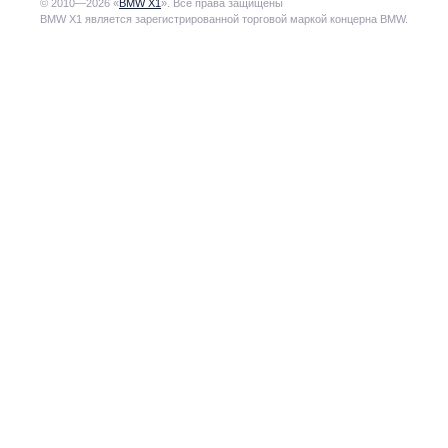
© 2010—2026 «
BMW X1
». Все права защищены
BMW X1 является зарегистрированной торговой маркой концерна BMW.