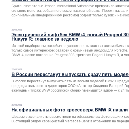
Британское ателье Jensen International Automotive превратило класси
сильного монстра, собранного вокруг кастомной рамы. Проект назвали 
оригинальным внедорожником рестомод роднит только кузов: и начинк
21.03.2021
Электрический лифтбек BMW i4, новый Peugeot 30
Huayra R: главное за неделю
Из этой подборки вы, как обычно, узнаете пять главных автомобильн
только самое интересное: батареи с кремниевым анодом для Porsche,
BMW i4, новое поколение Peugeot 308, трековая Pagani Huayra R, и мощ
20.03.2021
В России перестанут выпускать сразу пять моде
В России перестанут выпускать пять из восьми моделей BMW. О гряд
председатель совета директоров ООО «Автотор Холдинг» Валерий Гор
ежегодный тираж BMW российской сборки уменьшится вдвое — с 24 ты
20.03.2021
На официальных фото кроссовера BMW iX нашли 
Шведские журналисты рассмотрели на официальных фотографиях сер
iX стоящий рядом серебристый Mercedes-Benz в отражении на перед