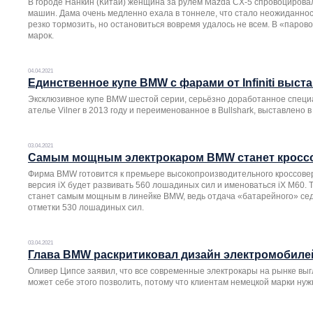
В городе Нанкин (Китай) женщина за рулём Mazda CX-5 спровоцирова
машин. Дама очень медленно ехала в тоннеле, что стало неожиданнос
резко тормозить, но остановиться вовремя удалось не всем. В «паров
марок.
04.04.2021
Единственное купе BMW с фарами от Infiniti выст
Эксклюзивное купе BMW шестой серии, серьёзно доработанное специ
ателье Vilner в 2013 году и переименованное в Bullshark, выставлено 
03.04.2021
Самым мощным электрокаром BMW станет кроссо
Фирма BMW готовится к премьере высокопроизводительного кроссовер
версия iX будет развивать 560 лошадиных сил и именоваться iX M60. 
станет самым мощным в линейке BMW, ведь отдача «батарейного» сед
отметки 530 лошадиных сил.
03.04.2021
Глава BMW раскритиковал дизайн электромобиле
Оливер Ципсе заявил, что все современные электрокары на рынке вы
может себе этого позволить, потому что клиентам немецкой марки нуж