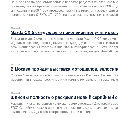
На Auto.ru появилось объявление о продаже редкого пятидверного вн
производится на Арзамасском машиностроительном заводе с 2005 год
выпущенный в 2007 году, продавец просит 8,2 миллиона рублей. Для с
приобрести новый BMW X7 с 250-сильным дизелем, причем не в самой
23.03.2021
Mazda CX-5 следующего поколения получит новы
Вокруг грядущей смены поколения популярного Mazda CX-5 ходит множ
модель станет заднеприводным кросс-купе, другие — что она сменит 
позиционироваться классом выше, чтобы конкурировать с BMW. Тепер
кроссовера готовят новый рядный мотор, такой же, как для Mazda6 сл
23.03.2021
В Москве пройдет выставка мотоциклов, велосип
Со 2 по 4 апреля в московском «Экспоцентре» на Красной Пресне про
мероприятии покажут серийные и кастомные мотоциклы, а также элект
23.03.2021
Шпионы полностью раскрыли новый серийный сп
Компания Nissan готовится к запуску нового спорткара Z, который за
370Z. Серийную версию модели марка пока не рассекретила, однако э
подготовленный для транспортировки, сняли на видео.