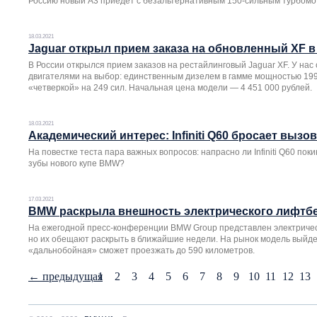
Россию новый A3 приедет с безальтернативным 150-сильным турбомо
18.03.2021
Jaguar открыл прием заказа на обновленный XF в
В России открылся прием заказов на рестайлинговый Jaguar XF. У нас
двигателями на выбор: единственным дизелем в гамме мощностью 19
«четверкой» на 249 сил. Начальная цена модели — 4 451 000 рублей.
18.03.2021
Академический интерес: Infiniti Q60 бросает вызо
На повестке теста пара важных вопросов: напрасно ли Infiniti Q60 пок
зубы нового купе BMW?
17.03.2021
BMW раскрыла внешность электрического лифтбе
На ежегодной пресс-конференции BMW Group представлен электрическ
но их обещают раскрыть в ближайшие недели. На рынок модель выйдет
«дальнобойная» сможет проезжать до 590 километров.
←
предыдущая
1
2
3
4
5
6
7
8
9
10
11
12
13