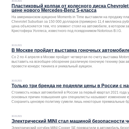
30.03.2021
Пластиковый колпак от колесного диска Chevrole
цене нового Mercedes-Benz S-класса
На американском аукционе Moments in Time выставили на продажу пла
Chevrolet Suburban за 150 000 долларов (примерно 11,4 миллиона руб
цена объясняется тем, что элемент стоял на автомобиле, в котором з
Кристофера Уоллеса, известного под псевдонимом Notorious B.I.G.
30.03.2021
В Москве пройдет выставка гоночных автомобил
Со 2 по 4 апреля в Москве пройдет четвертая по счету выставка Moto
выставить на всеобщее обозрение различную гоночную технику (как ав
провести конкурс тюнинга и уникальный аукцион.
30.03.2021
Только три бренда не подняли цены в России с на
Стоимость новых автомобилей в России за первый квартал 2021 года 
основных причин повышения цен специалисты называют изменение ку
Сохранить ценовую политику сумели лишь некоторые премиальные б
30.03.2021
Электрический MINI стал машиной безопасности ч
Электрический хэтчбек MINI Cooper SE превратили в автомобиль безо