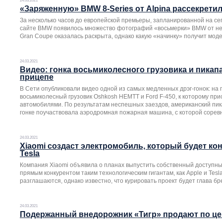
24.03.2021
«Заряженную» BMW 8-Series от Alpina рассекрети
За несколько часов до европейской премьеры, запланированной на се
сайте BMW появилось множество фотографий «восьмерки» BMW от нем
Gran Coupe оказалась раскрыта, однако какую «начинку» получит моде
24.03.2021
Видео: гонка восьмиколесного грузовика и пикап
прицепе
В Сети опубликовали видео одной из самых медленных дрэг-гонок: на
восьмиколесный грузовик Oshkosh HEMTT и Ford F-450, к которому пр
автомобилями. По результатам неспешных заездов, американский пика
гонке поучаствовала аэродромная пожарная машина, с которой соревн
24.03.2021
Xiaomi создаст электромобиль, который будет кон
Tesla
Компания Xiaomi объявила о планах выпустить собственный доступны
прямым конкурентом таким технологическим гигантам, как Apple и Tesl
разглашаются, однако известно, что курировать проект будет глава б
24.03.2021
Подержанный внедорожник «Тигр» продают по ц