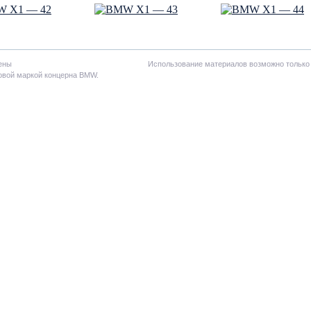
ены
Использование материалов возможно только
овой маркой концерна BMW.