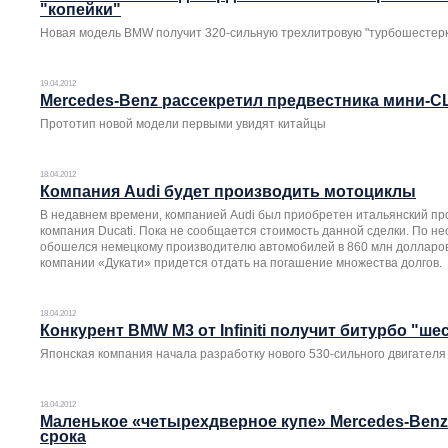
"копейки"
Новая модель BMW получит 320-сильную трехлитровую "турбошестерк
19.04.2012
Mercedes-Benz рассекретил предвестника мини-C
Прототип новой модели первыми увидят китайцы
18.04.2012
Компания Audi будет производить мотоциклы
В недавнем времени, компанией Audi был приобретен итальянский пр
компания Ducati. Пока не сообщается стоимость данной сделки. По 
обошелся немецкому производителю автомобилей в 860 млн долларов.
компании «Дукати» придется отдать на погашение множества долгов.
18.04.2012
Конкурент BMW M3 от Infiniti получит битурбо "ше
Японская компания начала разработку нового 530-сильного двигателя
18.04.2012
Маленькое «четырехдверное купе» Mercedes-Benz
срока