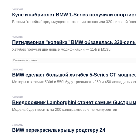
16.05.2012
Купе и кабриолет BMW 1-Series получили спорти
Версии "копейки" предыдущего поколения оснастили 320-сильной "ше
15.05.2012
Пятидверная "копейка" BMW обзавелась 320-сил
Хэтчбек получил две новые модификации — 114i и M135i
Смотрите также:
15.05.2012
BMW сделает большой хэтчбек 5-Series GT мощне
Моторы в версиях 530d и 550i будут развивать 259 и 450 лошадиных с
14.05.2012
Внедорожник Lamborghini станет самым быстрым 
Модель будет весить на 200 килограммов легче конкурентов
14.05.2012
BMW перекрасила крышу родстеру Z4