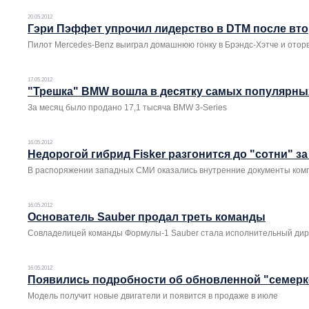
20.05.2012
Гэри Пэффет упрочил лидерство в DTM после вто
Пилот Mercedes-Benz выиграл домашнюю гонку в Брэндс-Хэтче и отор
17.05.2012
"Трешка" BMW вошла в десятку самых популярн
За месяц было продано 17,1 тысяча BMW 3-Series
16.05.2012
Недорогой гибрид Fisker разгонится до "сотни" за
В распоряжении западных СМИ оказались внутренние документы ком
16.05.2012
Основатель Sauber продал треть команды
Совладелицей команды Формулы-1 Sauber стала исполнительный ди
16.05.2012
Появились подробности об обновленной "семер
Модель получит новые двигатели и появится в продаже в июле