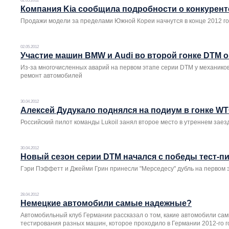
02.05.2012
Компания Kia сообщила подробности о конкурен
Продажи модели за пределами Южной Кореи начнутся в конце 2012 г
02.05.2012
Участие машин BMW и Audi во второй гонке DTM 
Из-за многочисленных аварий на первом этапе серии DTM у механиков
ремонт автомобилей
30.04.2012
Алексей Дудукало поднялся на подиум в гонке W
Российский пилот команды Lukoil занял второе место в утреннем зае
30.04.2012
Новый сезон серии DTM начался с победы тест-п
Гэри Пэффетт и Джейми Грин принесли "Мерседесу" дубль на первом 
28.04.2012
Немецкие автомобили самые надежные?
Автомобильный клуб Германии рассказал о том, какие автомобили са
тестирования разных машин, которое проходило в Германии 2012-го г