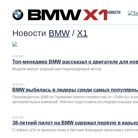
Новости
BMW
/
X1
22.05.2012
Топ-менеджер BMW рассказал о двигателе для но
Модели вернут рядный шестицилиндровый мотор
22.05.2012
BMW выбилась в лидеры среди самых популярны
Производитель БМВ из Германии принял первенство от «Тойоты» в р
автомобильных компаний. Рейтинг подготовила исследовательская ком
20.05.2012
38-летний пилот на BMW одержал первую в карье
Стефано д'Асте выиграл гонку в Австрии благодаря проколам у пилотов