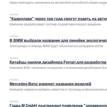
Идею пересадить чиновников на автомобили российской сборки подд
24.04.2012
"Кадиллаки" через три года смогут ездить на авт
Компания разрабатывает систему полуавтоматического вождения
24.04.2012
В BMW выбрали название для линейки экологиче
Электрокары и гибриды BMW будут обозначаться шильдиком eDrive
20.04.2012
Китайцы наняли дизайнера Ferrari для разработк
Компания BAIC заключила соглашение с итальянским дизайнером Ле
20.04.2012
Mercedes-Benz изменит названия моделей
Компания намерена избавить клиентов от путаницы в обозначениях 
20.04.2012
Глава M GmbH подтвердил появление "заряженн