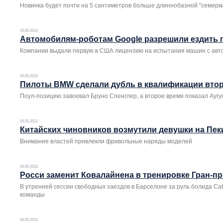
Новинка будет почти на 5 сантиметров больше длиннобазной "семер
10.05.2012
Автомобилям-роботам Google разрешили ездить
Компании выдали первую в США лицензию на испытания машин с авт
05.05.2012
Пилоты BMW сделали дубль в квалификации втор
Поул-позицию завоевал Бруно Спенглер, а второе время показал Ауг
05.05.2012
Китайских чиновников возмутили девушки на Пе
Внимание властей привлекли фривольные наряды моделей
04.05.2012
Росси заменит Ковалайнена в тренировке Гран-п
В утренней сессии свободных заездов в Барселоне за руль болида Ca
команды
04.05.2012