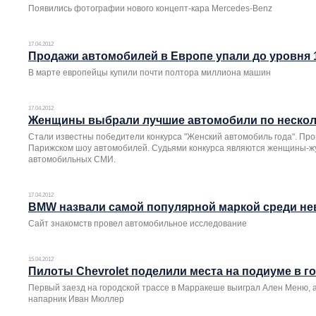
Появились фотографии нового концепт-кара Mercedes-Benz
17.04.2012
Продажи автомобилей в Европе упали до уровня 
В марте европейцы купили почти полтора миллиона машин
17.04.2012
Женщины выбрали лучшие автомобили по нескол
Стали известны победители конкурса "Женский автомобиль года". Пр
Парижском шоу автомобилей. Судьями конкурса являются женщины-ж
автомобильных СМИ.
17.04.2012
BMW назвали самой популярной маркой среди не
Сайт знакомств провел автомобильное исследование
15.04.2012
Пилоты Chevrolet поделили места на подиуме в г
Первый заезд на городской трассе в Марракеше выиграл Ален Меню, а
напарник Иван Мюллер