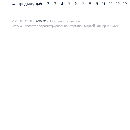
←
предыдущая
1
2
3
4
5
6
7
8
9
10
11
12
13
© 2010—2026 «
BMW X1
». Все права защищены
BMW X1 является зарегистрированной торговой маркой концерна BMW.