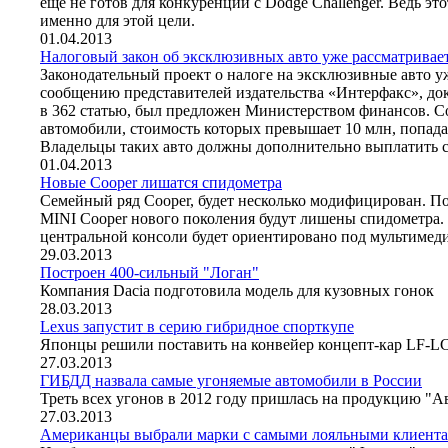
еще не готов для конкуренции с Dodge Challenger. Ведь эт
именно для этой цели.
01.04.2013
Налоговый закон об эксклюзивных авто уже рассматривает
Законодательный проект о налоге на эксклюзивные авто у
сообщению представителей издательства «Интерфакс», до
в 362 статью, был предложен Министерством финансов. Со
автомобили, стоимость которых превышает 10 млн, попада
Владельцы таких авто должны дополнительно выплатить ср
01.04.2013
Новые Cooper лишатся спидометра
Семейный ряд Cooper, будет несколько модифицирован. По
MINI Cooper нового поколения будут лишены спидометра. 
центральной консоли будет ориентировано под мультимед
29.03.2013
Построен 400-сильный "Логан"
Компания Dacia подготовила модель для кузовных гонок
28.03.2013
Lexus запустит в серию гибридное спорткупе
Японцы решили поставить на конвейер концепт-кар LF-L
27.03.2013
ГИБДД назвала самые угоняемые автомобили в России
Треть всех угонов в 2012 году пришлась на продукцию "
27.03.2013
Американцы выбрали марки с самыми лояльными клиент