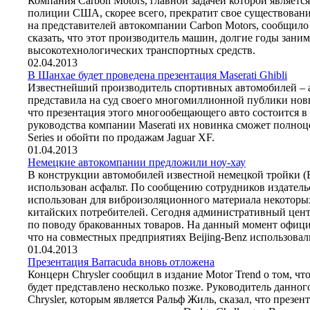
Компания Carbon Motors, главной задачей которой являетс
полиции США, скорее всего, прекратит свое существован
на представителей автокомпании Carbon Motors, сообщило и
сказать, что этот производитель машин, долгие годы зани
высокотехнологических транспортных средств.
02.04.2013
В Шанхае будет проведена презентация Maserati Ghibli
Известнейший производитель спортивных автомобилей – а
представила на суд своего многомиллионной публики новы
что презентация этого многообещающего авто состоится 
руководства компании Maserati их новинка сможет полно
Series и обойти по продажам Jaguar XF.
01.04.2013
Немецкие автокомпании предложили ноу-хау
В конструкции автомобилей известной немецкой тройки (
использован асфальт. По сообщению сотрудников издательс
использован для виброизоляционного материала некотор
китайских потребителей. Сегодня административный цент
по поводу бракованных товаров. На данный момент офици
что на совместных предприятиях Beijing-Benz использовал
01.04.2013
Презентация Barracuda вновь отложена
Концерн Chrysler сообщил в издание Motor Trend о том, чт
будет представлено несколько позже. Руководитель данно
Chrysler, которым является Ральф Жиль, сказал, что презен