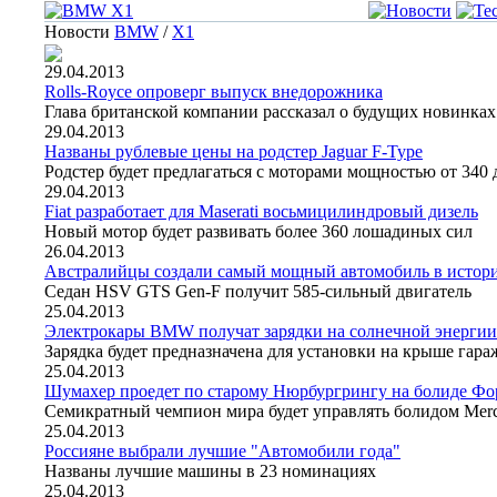
Новости
BMW
/
X1
29.04.2013
Rolls-Royce опроверг выпуск внедорожника
Глава британской компании рассказал о будущих новинках
29.04.2013
Названы рублевые цены на родстер Jaguar F-Type
Родстер будет предлагаться с моторами мощностью от 340 
29.04.2013
Fiat разработает для Maserati восьмицилиндровый дизель
Новый мотор будет развивать более 360 лошадиных сил
26.04.2013
Австралийцы создали самый мощный автомобиль в истор
Седан HSV GTS Gen-F получит 585-сильный двигатель
25.04.2013
Электрокары BMW получат зарядки на солнечной энергии
Зарядка будет предназначена для установки на крыше гара
25.04.2013
Шумахер проедет по старому Нюрбургрингу на болиде Ф
Семикратный чемпион мира будет управлять болидом Mer
25.04.2013
Россияне выбрали лучшие "Автомобили года"
Названы лучшие машины в 23 номинациях
25.04.2013