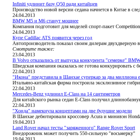
Infiniti удлинит базу Q50 ради китайцев
Производство новой версии седана начнется в Китае в сл
24.04.2013
BMW M5 и M6 станут мощнее
Компания подготовит для моделей спорт-пакет Competition
24.04.2013
Купе Cadillac ATS появится через год
Автопроизводитель показал своим дилерам двухдверную 
Смотрите также:
23.04.2013
В Volvo отказались от выпуска конкурента "семерке" BM
Шведская компания оказалась не готова конкурировать с 
22.04.2013
"Икона" представила в Шанхае суперкар за два миллиона 
Итальяно-китайская фирма построила эксклюзивное гибри
22.04.2013
Mercedes-Benz удлинил E-Class на 14 сантиметров
Для китайского рынка седан E-Class получил длиннобазн
22.04.2013
"Хонда" намекнула концептами на две будущие модели
В Шанхае дебютировали кроссовер Acura и минивэн Hond
19.04.2013
Land Rover начал тесты "заряженного" Range Rover Sport
Внедорожник может получить 550-сильную "восьмерку"
19.04.2013