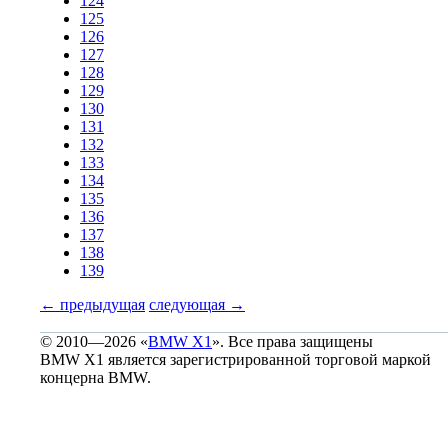
124
125
126
127
128
129
130
131
132
133
134
135
136
137
138
139
←
предыдущая
следующая
→
© 2010—2026 «
BMW X1
». Все права защищены
BMW X1 является зарегистрированной торговой маркой
концерна BMW.