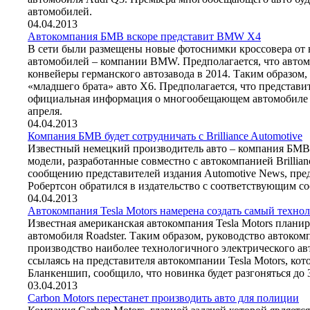
автомобилей.
04.04.2013
Автокомпания БМВ вскоре представит BMW X4
В сети были размещены новые фотоснимки кроссовера от 
автомобилей – компании BMW. Предполагается, что авто
конвейеры германского автозавода в 2014. Таким образом
«младшего брата» авто X6. Предполагается, что представ
официальная информация о многообещающем автомобиле б
апреля.
04.04.2013
Компания БМВ будет сотрудничать с Brilliance Automotive
Известный немецкий производитель авто – компания БМВ 
модели, разработанные совместно с автокомпанией Brillian
сообщению представителей издания Automotive News, пре
Робертсон обратился в издательство с соответствующим с
04.04.2013
Автокомпания Tesla Motors намерена создать самый техн
Известная американская автокомпания Tesla Motors планир
автомобиля Roadster. Таким образом, руководство автоком
производство наиболее технологичного электрического авт
ссылаясь на представителя автокомпании Tesla Motors, ко
Бланкеншип, сообщило, что новинка будет разгоняться до 
03.04.2013
Carbon Motors перестанет производить авто для полиции