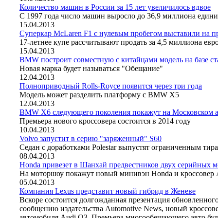
Количество машин в России за 15 лет увеличилось вдвое
С 1997 года число машин выросло до 36,9 миллиона един
15.04.2013
Суперкар McLaren F1 с нулевым пробегом выставили на п
17-летнее купе рассчитывают продать за 4,5 миллиона евр
15.04.2013
BMW построит совместную с китайцами модель на базе ст
Новая марка будет называться "Обещание"
12.04.2013
Полноприводный Rolls-Royce появится через три года
Модель может разделить платформу с BMW X5
12.04.2013
BMW X6 следующего поколения покажут на Московском а
Премьера нового кроссовера состоится в 2014 году
10.04.2013
Volvo запустит в серию "заряженный" S60
Седан с доработками Polestar выпустят ограниченным тир
08.04.2013
Honda привезет в Шанхай предвестников двух серийных м
На моторшоу покажут новый минивэн Honda и кроссовер 
05.04.2013
Компания Lexus представит новый гибрид в Женеве
Вскоре состоится долгожданная презентация обновленног
сообщению издательства Automotive News, новый кроссове
автомобиля Audi Q3. Премьера многообещающего авто буд