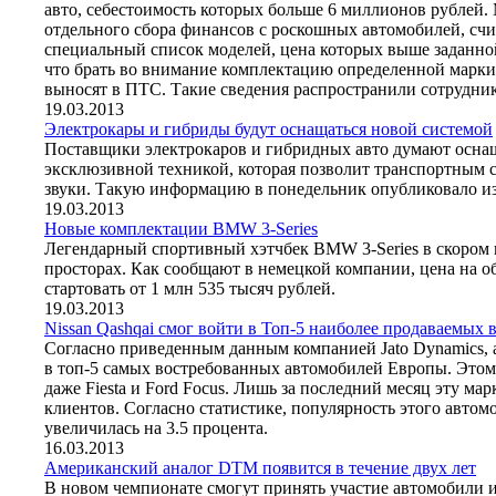
авто, себестоимость которых больше 6 миллионов рублей
отдельного сбора финансов с роскошных автомобилей, счита
специальный список моделей, цена которых выше заданно
что брать во внимание комплектацию определенной марки 
выносят в ПТС. Такие сведения распространили сотрудни
19.03.2013
Электрокары и гибриды будут оснащаться новой системой
Поставщики электрокаров и гибридных авто думают осна
эксклюзивной техникой, которая позволит транспортным 
звуки. Такую информацию в понедельник опубликовало изд
19.03.2013
Новые комплектации BMW 3-Series
Легендарный спортивный хэтчбек BMW 3-Series в скором 
просторах. Как сообщают в немецкой компании, цена на о
стартовать от 1 млн 535 тысяч рублей.
19.03.2013
Nissan Qashqai смог войти в Топ-5 наиболее продаваемых 
Согласно приведенным данным компанией Jato Dynamics, 
в топ-5 самых востребованных автомобилей Европы. Этом
даже Fiesta и Ford Focus. Лишь за последний месяц эту мар
клиентов. Согласно статистике, популярность этого автом
увеличилась на 3.5 процента.
16.03.2013
Американский аналог DTM появится в течение двух лет
В новом чемпионате смогут принять участие автомобили и