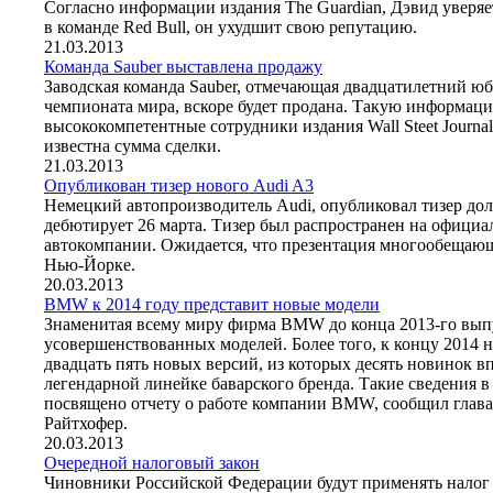
Согласно информации издания The Guardian, Дэвид уверяет
в команде Red Bull, он ухудшит свою репутацию.
21.03.2013
Команда Sauber выставлена продажу
Заводская команда Sauber, отмечающая двадцатилетний юб
чемпионата мира, вскоре будет продана. Такую информац
высококомпетентные сотрудники издания Wall Steet Journal
известна сумма сделки.
21.03.2013
Опубликован тизер нового Audi A3
Немецкий автопроизводитель Audi, опубликовал тизер до
дебютирует 26 марта. Тизер был распространен на офици
автокомпании. Ожидается, что презентация многообещающ
Нью-Йорке.
20.03.2013
BMW к 2014 году представит новые модели
Знаменитая всему миру фирма BMW до конца 2013-го вып
усовершенствованных моделей. Более того, к концу 2014 
двадцать пять новых версий, из которых десять новинок в
легендарной линейке баварского бренда. Такие сведения в
посвящено отчету о работе компании BMW, сообщил глава
Райтхофер.
20.03.2013
Очередной налоговый закон
Чиновники Российской Федерации будут применять налог