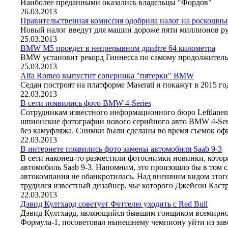
Наиболее преданными оказались владельцы "Фордов"
26.03.2013
Правительственная комиссия одобрила налог на роскошны
Новый налог введут для машин дороже пяти миллионов р
25.03.2013
BMW M5 проедет в непрерывном дрифте 64 километра
BMW установит рекорд Гиннесса по самому продолжител
25.03.2013
Alfa Romeo выпустит соперника "пятерки" BMW
Седан построят на платформе Maserati и покажут в 2015 го
22.03.2013
В сети появились фото BMW 4-Series
Сотрудникам известного информационного бюро Leftlanen
шпионские фотографии нового серийного авто BMW 4-Seri
без камуфляжа. Снимки были сделаны во время съемок оф
22.03.2013
В интернете появились фото замены автомобиля Saab 9-3
В сети наконец-то разместили фотоснимки новинки, котор
автомобиль Saab 9-3. Напомним, это произошло бы в том с
автокомпания не обанкротилась. Над внешним видом этог
трудился известный дизайнер, чье которого Джейсон Кастр
22.03.2013
Дэвид Култхард советует Феттелю уходить с Red Bull
Дэвид Култхард, являющийся бывшим гонщиком всемирно 
Формула-1, посоветовал нынешнему чемпиону уйти из зав