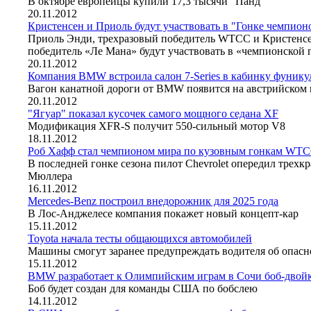
В октябре европейцы купили 17,3 тысячи "Панд"
20.11.2012
Кристенсен и Приоль будут участвовать в "Гонке чемпион
Приоль Энди, трехразовый победитель WTCC и Кристенсе
победитель «Ле Мана» будут участвовать в «чемпионской г
20.11.2012
Компания BMW встроила салон 7-Series в кабинку фунику
Вагон канатной дороги от BMW появится на австрийском
20.11.2012
"Ягуар" показал кусочек самого мощного седана XF
Модификация XFR-S получит 550-сильный мотор V8
18.11.2012
Роб Хафф стал чемпионом мира по кузовным гонкам WT
В последней гонке сезона пилот Chevrolet опередил трехк
Мюллера
16.11.2012
Mercedes-Benz построил внедорожник для 2025 года
В Лос-Анджелесе компания покажет новый концепт-кар
15.11.2012
Toyota начала тесты общающихся автомобилей
Машины смогут заранее предупреждать водителя об опасн
15.11.2012
BMW разработает к Олимпийским играм в Сочи боб-двой
Боб будет создан для команды США по бобслею
14.11.2012