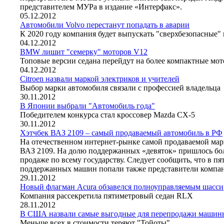
представителем МУРа в издание «Интерфакс».
05.12.2012
Автомобили Volvo перестанут попадать в аварии
К 2020 году компания будет выпускать "сверхбезопасные
04.12.2012
BMW лишит "семерку" моторов V12
Топовые версии седана перейдут на более компактные мо
04.12.2012
Citroen назвали маркой электриков и учителей
Выбор марки автомобиля связали с профессией владельца
30.11.2012
В Японии выбрали "Автомобиль года"
Победителем конкурса стал кроссовер Mazda CX-5
30.11.2012
Хэтчбек ВАЗ 2109 – самый продаваемый автомобиль в РФ
На отечественном интернет-рынке самой продаваемой мар
ВАЗ 2109. На долю поддержанных «девяток» пришлось бол
продаже по всему государству. Следует сообщить, что в п
поддержанных машин попали также представители компан
29.11.2012
Новый флагман Acura обзавелся полноуправляемым шасси
Компания рассекретила пятиметровый седан RLX
28.11.2012
В США назвали самые выгодные для перепродажи машин
Меньше всех в стоимости теряют "Тойоты"