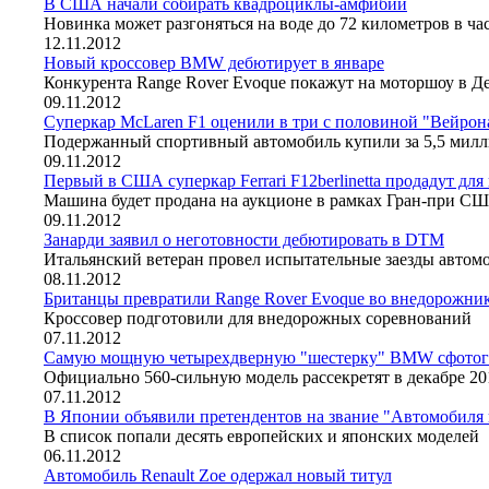
В США начали собирать квадроциклы-амфибии
Новинка может разгоняться на воде до 72 километров в ча
12.11.2012
Новый кроссовер BMW дебютирует в январе
Конкурента Range Rover Evoque покажут на моторшоу в Д
09.11.2012
Суперкар McLaren F1 оценили в три с половиной "Вейрон
Подержанный спортивный автомобиль купили за 5,5 милл
09.11.2012
Первый в США суперкар Ferrari F12berlinetta продадут д
Машина будет продана на аукционе в рамках Гран-при С
09.11.2012
Занарди заявил о неготовности дебютировать в DTM
Итальянский ветеран провел испытательные заезды авто
08.11.2012
Британцы превратили Range Rover Evoque во внедорожник
Кроссовер подготовили для внедорожных соревнований
07.11.2012
Самую мощную четырехдверную "шестерку" BMW сфотогр
Официально 560-сильную модель рассекретят в декабре 20
07.11.2012
В Японии объявили претендентов на звание "Автомобиля 
В список попали десять европейских и японских моделей
06.11.2012
Автомобиль Renault Zoe одержал новый титул