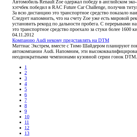
Автомобиль Renault Zoe одержал победу в английском эко
хэтчбек победил в RAC Future Car Challenge, получив тит
За всю дистанцию это транспортное средство показало на
Следует напомнить, что на счету Zoe уже есть мировой ре
установить рекорд по дальности пробега. С перерывами на
это транспортное средство проехало за стуки более 1600 к
04.11.2012
Компанию Audi некому представлять на DTM
Маттиас Экстрем, вместе с Тимо Шайдером планируют по
автокомпании Audi. Напомним, эти высококвалифициров
неоднократными чемпионами кузовной серии гонок DTM.
1
2
3
4
5
6
7
8
9
10
11
12
13