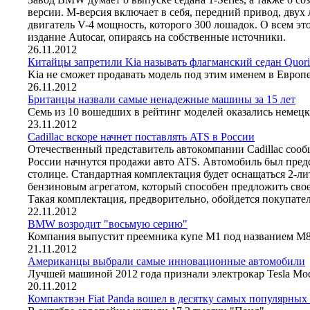
версии. М-версия включает в себя, передний привод, дву
двигатель V-4 мощность, которого 300 лошадок. О всем эт
издание Autocar, опираясь на собственные источники.
26.11.2012
Китайцы запретили Kia называть флагманский седан Quori
Kia не сможет продавать модель под этим именем в Европ
26.11.2012
Британцы назвали самые ненадежные машины за 15 лет
Семь из 10 вошедших в рейтинг моделей оказались немец
23.11.2012
Cadillac вскоре начнет поставлять ATS в России
Отечественный представитель автокомпании Cadillac сообщ
России начнутся продажи авто ATS. Автомобиль был предс
столице. Стандартная комплектация будет оснащаться 2-
бензиновым агрегатом, который способен предложить сво
Такая комплектация, предворительно, обойдется покупател
22.11.2012
BMW возродит "восьмую серию"
Компания выпустит преемника купе M1 под названием M
21.11.2012
Американцы выбрали самые инновационные автомобили
Лучшей машиной 2012 года признали электрокар Tesla Mod
20.11.2012
Компактвэн Fiat Panda вошел в десятку самых популярны