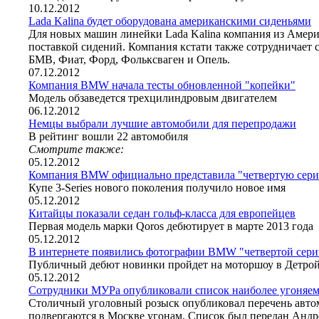
10.12.2012
Lada Kalina будет оборудована американскими сиденьями
Для новых машин линейки Lada Kalina компания из Америк
поставкой сидений. Компания кстати также сотрудничает 
БМВ, Фиат, Форд, Фольксваген и Опель.
07.12.2012
Компания BMW начала тесты обновленной "копейки"
Модель обзаведется трехцилиндровым двигателем
06.12.2012
Немцы выбрали лучшие автомобили для перепродажи
В рейтинг вошли 22 автомобиля
Смотрите также:
05.12.2012
Компания BMW официально представила "четвертую сер
Купе 3-Series нового поколения получило новое имя
05.12.2012
Китайцы показали седан гольф-класса для европейцев
Первая модель марки Qoros дебютирует в марте 2013 года
05.12.2012
В интернете появились фотографии BMW "четвертой сери
Публичный дебют новинки пройдет на моторшоу в Детро
05.12.2012
Сотрудники МУРа опубликовали список наиболее угоняем
Столичный уголовный розыск опубликовал перечень автом
подвергаются в Москве угонам. Список был передан Андр