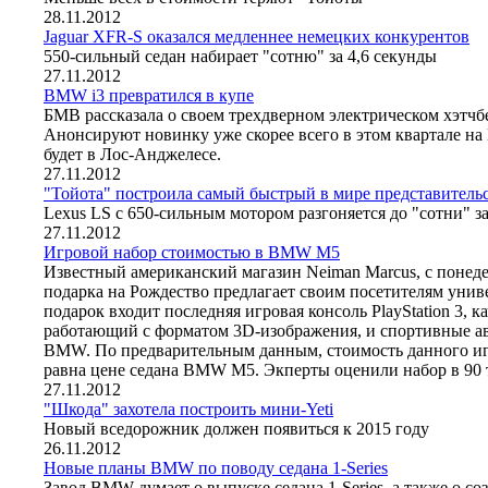
28.11.2012
Jaguar XFR-S оказался медленнее немецких конкурентов
550-сильный седан набирает "сотню" за 4,6 секунды
27.11.2012
BMW i3 превратился в купе
БМВ рассказала о своем трехдверном электрическом хэтчбе
Анонсируют новинку уже скорее всего в этом квартале на
будет в Лос-Анджелесе.
27.11.2012
"Тойота" построила самый быстрый в мире представитель
Lexus LS с 650-сильным мотором разгоняется до "сотни" за
27.11.2012
Игровой набор стоимостью в BMW M5
Известный американский магазин Neiman Marcus, с понеде
подарка на Рождество предлагает своим посетителям унив
подарок входит последняя игровая консоль PlayStation 3, 
работающий с форматом 3D-изображения, и спортивные а
BMW. По предварительным данным, стоимость данного иг
равна цене седана BMW M5. Экперты оценили набор в 90 т
27.11.2012
"Шкода" захотела построить мини-Yeti
Новый вседорожник должен появиться к 2015 году
26.11.2012
Новые планы BMW по поводу седана 1-Series
Завод BMW думает о выпуске седана 1-Series, а также о 