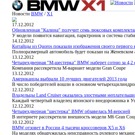
Новости
BMW
/
X1
17.12.2012
Обновленная "Калина" получит семь люксовых комплект
У модели появится навигация, парктроник и система стаб
14.12.2012
Китайцы из Quoros показали изображения своего первого 
Полноразмерный автомобиль будет показан на Женевском а
13.12.2012
Четырехдверная "М-шестерка" BMW наберет сотню за 4,2
Компания рассекретила М-вариант модели Gran Coupe
13.12.2012
Американцы выбрали 10 лучших двигателей 2013 года
В число победителей вошли в основном четырехцилиндр
12.12.2012
Владельцы Land Cruiser оказались злостными неплательщ
Каждый четвертый владелец японского внедорожника в Уф
12.12.2012
Четырехдверная "шестерка" BMW обзавелась M-версией
В интернете рассекретили внешность модели M6 Gran Cou
10.12.2012
BMW отзовет в России 4 тысячи кроссоверов X5 и X6
На моделях обнаружилась неисправность рулевого механи