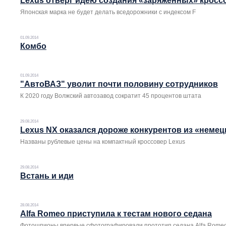
Lexus отверг идею создания «заряженных» кросс
Японская марка не будет делать вседорожники с индексом F
01.09.2014
Комбо
01.09.2014
"АвтоВАЗ" уволит почти половину сотрудников
К 2020 году Волжский автозавод сократит 45 процентов штата
29.08.2014
Lexus NX оказался дороже конкурентов из «немец
Названы рублевые цены на компактный кроссовер Lexus
29.08.2014
Встань и иди
28.08.2014
Alfa Romeo приступила к тестам нового седана
Фотошпионы впервые сфотографировали прототип седана Alfa Romeo 