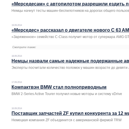
«Мерседесам» с автопилотом разрешили ездить 
Немцы начнут тесты машин-беспилотников на дорогах общего пользо
19.09.2014
«Мерседес» рассказал о двигателе нового C 63 A
«Заряженное» семейство C-Class получит мотор от суперкара AMG G
Смотрите также:
18.09.2014
Немцы назвали самые надежные подержанные а
Эксперты посчитали количество поломок у машин возрасте до девяти 
17.09.2014
Компактвэн BMW стал полноприводным
BMW 2-Series Active Tourer получил новые моторы и систему xDrive
16.09.2014
Поставщик запчастей ZF купил конкурента за 12 
Немецкая компания ZF объединится с американской фирмой TRW