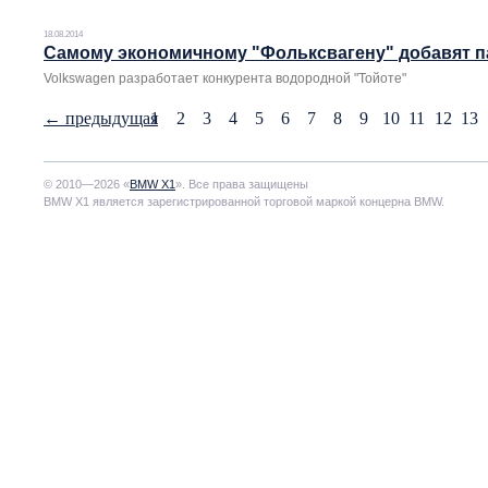
18.08.2014
Cамому экономичному "Фольксвагену" добавят п
Volkswagen разработает конкурента водородной "Тойоте"
←
предыдущая
1
2
3
4
5
6
7
8
9
10
11
12
13
© 2010—2026 «
BMW X1
». Все права защищены
BMW X1 является зарегистрированной торговой маркой концерна BMW.