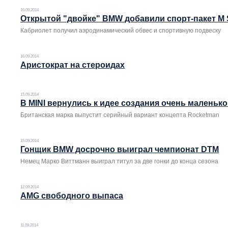
16.09.2014
Открытой "двойке" BMW добавили спорт-пакет M 
Кабриолет получил аэродинамический обвес и спортивную подвеску
16.09.2014
Аристократ на стероидах
15.09.2014
В MINI вернулись к идее создания очень маленьк
Британская марка выпустит серийный вариант концепта Rocketman
15.09.2014
Гонщик BMW досрочно выиграл чемпионат DTM
Немец Марко Виттманн выиграл титул за две гонки до конца сезона
12.09.2014
AMG свободного выпаса
11.09.2014