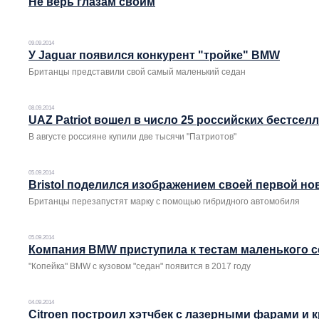
Не верь глазам своим
09.09.2014
У Jaguar появился конкурент "тройке" BMW
Британцы представили свой самый маленький седан
08.09.2014
UAZ Patriot вошел в число 25 российских бестсел
В августе россияне купили две тысячи "Патриотов"
05.09.2014
Bristol поделился изображением своей первой нов
Британцы перезапустят марку с помощью гибридного автомобиля
05.09.2014
Компания BMW приступила к тестам маленького с
"Копейка" BMW с кузовом "седан" появится в 2017 году
04.09.2014
Citroen построил хэтчбек с лазерными фарами и 