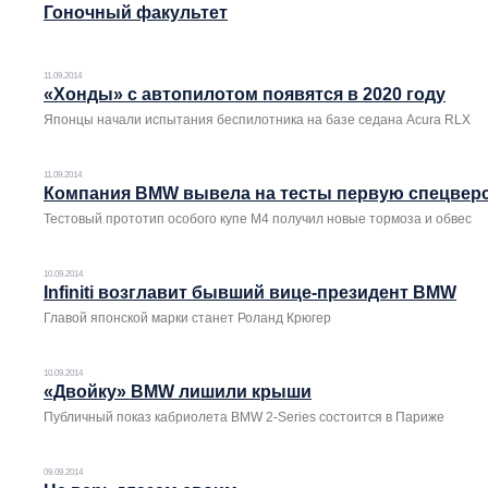
Гоночный факультет
11.09.2014
«Хонды» с автопилотом появятся в 2020 году
Японцы начали испытания беспилотника на базе седана Acura RLX
11.09.2014
Компания BMW вывела на тесты первую спецвер
Тестовый прототип особого купе M4 получил новые тормоза и обвес
10.09.2014
Infiniti возглавит бывший вице-президент BMW
Главой японской марки станет Роланд Крюгер
10.09.2014
«Двойку» BMW лишили крыши
Публичный показ кабриолета BMW 2-Series состоится в Париже
09.09.2014