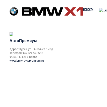
АвтоПремиум
Адрес: Курск, ул. Энгельса,173Д
Телефон: (4712) 740 555
Факс: (4712) 740 555
www.bmw-avtopremium.ru